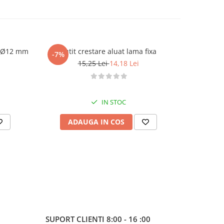
sa Ø12 mm
Cutit crestare aluat lama fixa
Dui /
-7%
-7%
15,25 Lei
14,18 Lei
IN STOC
ADAUGA IN COS
AD
SUPORT CLIENTI
8:00 - 16 :00