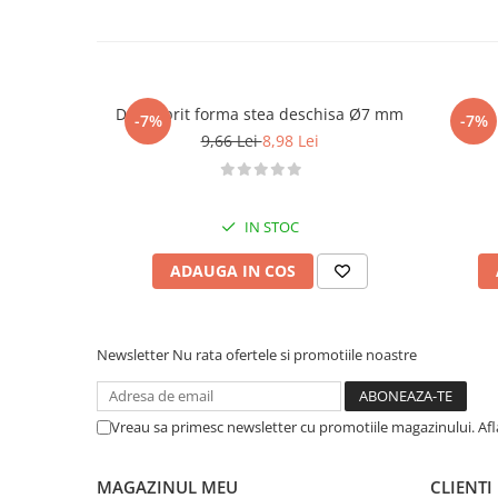
Dui / sprit forma stea deschisa Ø7 mm
Dui /
-7%
-7%
9,66 Lei
8,98 Lei
IN STOC
ADAUGA IN COS
Newsletter
Nu rata ofertele si promotiile noastre
Vreau sa primesc newsletter cu promotiile magazinului. Af
MAGAZINUL MEU
CLIENTI