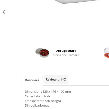
Posuri Decorare
Seturi Decorare
Ustensile, Accesorii Cofetarie,
Patiserie
Site, Gratare,Blaturi taiere
Termometru
Cani, Flacoane, Boluri, Vase
Cutite, Raschete
Decupatoare
Diverse Ustensile de Lucru
oferta decupatoare
Merdenele, Role, Decupatoare
Spatule, Teluri, Pensule
Review-uri
(0)
Descriere
Dimensiuni: 325 x 176 x 100 mm
Capacitate: 3.6 litri
Transparenta sau neagra
Din policarbonat