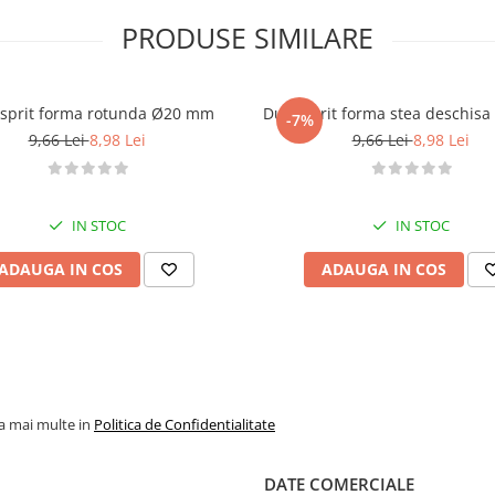
PRODUSE SIMILARE
 sprit forma rotunda Ø20 mm
Dui / sprit forma stea deschi
-7%
9,66 Lei
8,98 Lei
9,66 Lei
8,98 Lei
IN STOC
IN STOC
ADAUGA IN COS
ADAUGA IN COS
la mai multe in
Politica de Confidentialitate
DATE COMERCIALE