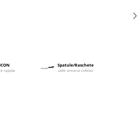
LICON
Spatule/Raschete
are rapida
utile oricarui cofetar