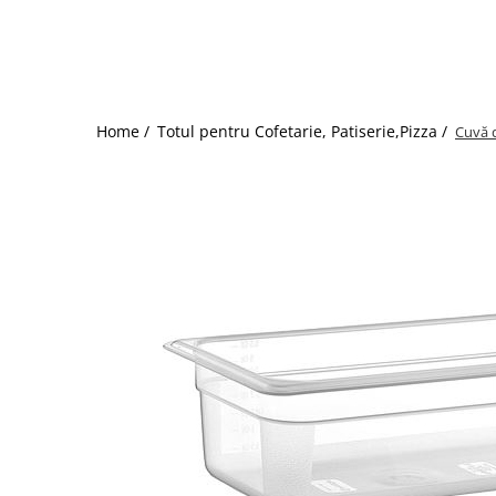
Dispozitive Cofetarie,
Patiserie,Pizza
Mixere planetare
Aparate copt tarte
Aparate si Matrite/Chitare
Home /
Totul pentru Cofetarie, Patiserie,Pizza /
Cuvă 
Caramelizator
Masina de Injectat Crema
Palnie/Utilaje Dozare
Pulverizatoare
Utilaje pentru Intins Aluat/fondant
Matrice Patiserie
Forme Briose
Forme Metal
Forme Silicon
Ustensile Decorare
Accesorii Posuri
Duiuri, Sprituri Decorare