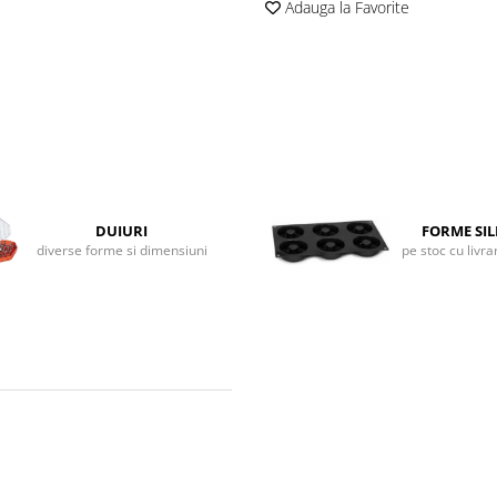
Adauga la Favorite
DUIURI
FORME SI
diverse forme si dimensiuni
pe stoc cu livr