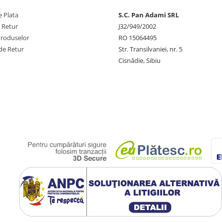
 Plata
S.C. Pan Adami SRL
e Retur
J32/949/2002
Produselor
RO 15064495
de Retur
Str. Transilvaniei, nr. 5
Cisnădie, Sibiu