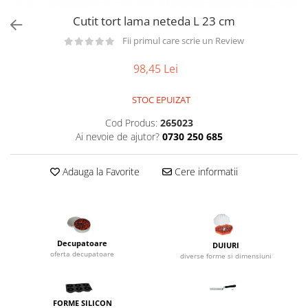
Utilaje taiere,prelucrare
Lopeti Scos Paine
Perii cuptor
Cutit tort lama neteda L 23 cm
Cutter/razatoare mozarella
Alte accesorii pizza
Manusi
Cutter
Fii primul care scrie un Review
Tavi,Retine Pizza
Maturi si perii
Feliator
Genti pizza
98,45 Lei
Scafe
Masini tocat carne
Aparatura Bar
Blender termic/Toaster
Stante, Cutere
STOC EPUIZAT
Storcatoare/ Dozatoare suc Fructe
Formator hamburger
Cod Produs:
265023
Sifon Frisca
Ai nevoie de ajutor?
0730 250 685
Aparate de
Blender
vidat/Ambalaje/Role/Pungi
Mese Inox Cafea
Adauga la Favorite
Cere informatii
Gatit sub Vid
Aparatura Cafea
Bain marie, Incalzitoare diverse
Aparatura Inghetata
Decupatoare
Evenimente
Decupatoare
DUIURI
oferta decupatoare
diverse forme si dimensiuni
Figurine
Geometrice
Sarbatori
FORME SILICON