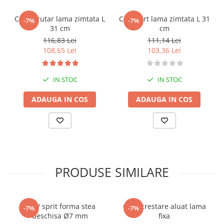
Posuri Decorare
Seturi Decorare
Cutit brutar lama zimtata L
Cutit tort lama zimtata L 31
-7%
-7%
31 cm
cm
Ustensile, Accesorii Cofetarie,
Patiserie
116,83 Lei
111,14 Lei
108,65 Lei
103,36 Lei
Site, Gratare,Blaturi taiere
Termometru
IN STOC
IN STOC
Cani, Flacoane, Boluri, Vase
Cutite, Raschete
ADAUGA IN COS
ADAUGA IN COS
Diverse Ustensile de Lucru
Merdenele, Role, Decupatoare
Spatule, Teluri, Pensule
PRODUSE SIMILARE
Dui / sprit forma stea
Cutit crestare aluat lama
-7%
-7%
deschisa Ø7 mm
fixa