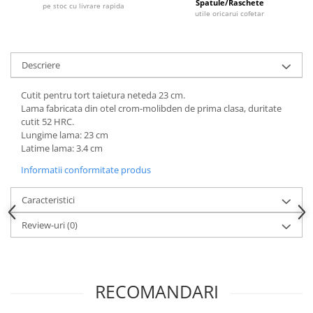
Dispozitive Cofetarie,
Spatule/Raschete
pe stoc cu livrare rapida
utile oricarui cofetar
Patiserie,Pizza
Mixere planetare
Aparate copt tarte
Descriere
Aparate si Matrite/Chitare
Caramelizator
Cutit pentru tort taietura neteda 23 cm.
Lama fabricata din otel crom-molibden de prima clasa, duritate
Masina de Injectat Crema
cutit 52 HRC.
Palnie/Utilaje Dozare
Lungime lama: 23 cm
Pulverizatoare
Latime lama: 3.4 cm
Utilaje pentru Intins Aluat/fondant
Informatii conformitate produs
Matrice Patiserie
Caracteristici
Forme Briose
Forme Metal
Review-uri
(0)
Forme Silicon
Ustensile Decorare
Accesorii Posuri
RECOMANDARI
Duiuri, Sprituri Decorare