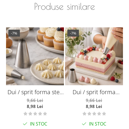
Produse similare
-7%
-7%
Dui / sprit forma stea
Dui / sprit forma
deschisa Ø7 mm
rotunda Ø20 mm
9,66 Lei
9,66 Lei
8,98 Lei
8,98 Lei
IN STOC
IN STOC