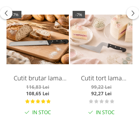
-7%
-7%
Cutit brutar lama
Cutit tort lama
zimtata L 31 cm
zimtata L 22 cm
116,83 Lei
99,22 Lei
108,65 Lei
92,27 Lei
IN STOC
IN STOC