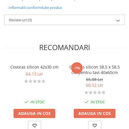
Informatii conformitate produs
Review-uri
(0)
RECOMANDARI
Covoras silicon 42x30 cm
Covoras silicon 38,5 x 58,5
-7%
cm pentru tavi 40x60cm
64,13 Lei
65,08 Lei
60,52 Lei
IN STOC
IN STOC
ADAUGA IN COS
ADAUGA IN COS