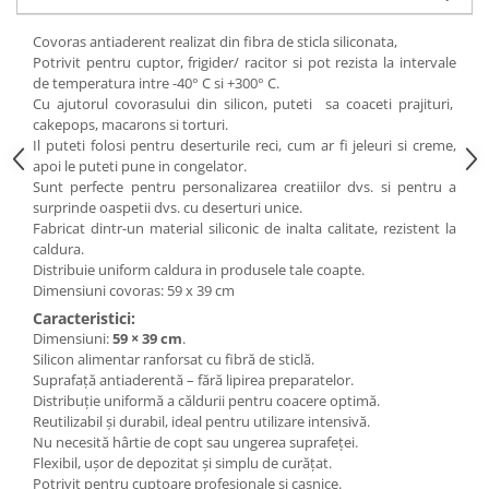
Posuri Decorare
Covoras antiaderent realizat din fibra de sticla siliconata,
Seturi Decorare
Potrivit pentru cuptor, frigider/ racitor si pot rezista la intervale
Ustensile, Accesorii Cofetarie,
de temperatura intre -40° C si +300° C.
Patiserie
Cu ajutorul covorasului din silicon, puteti sa coaceti prajituri,
cakepops, macarons si torturi.
Site, Gratare,Blaturi taiere
Il puteti folosi pentru deserturile reci, cum ar fi jeleuri si creme,
Termometru
apoi le puteti pune in congelator.
Cani, Flacoane, Boluri, Vase
Sunt perfecte pentru personalizarea creatiilor dvs. si pentru a
surprinde oaspetii dvs. cu deserturi unice.
Cutite, Raschete
Fabricat dintr-un material siliconic de inalta calitate, rezistent la
Diverse Ustensile de Lucru
caldura.
Merdenele, Role, Decupatoare
Distribuie uniform caldura in produsele tale coapte.
Dimensiuni covoras: 59 x 39 cm
Spatule, Teluri, Pensule
Caracteristici:
Dimensiuni:
59 × 39 cm
.
Silicon alimentar ranforsat cu fibră de sticlă.
Suprafață antiaderentă – fără lipirea preparatelor.
Distribuție uniformă a căldurii pentru coacere optimă.
Reutilizabil și durabil, ideal pentru utilizare intensivă.
Nu necesită hârtie de copt sau ungerea suprafeței.
Flexibil, ușor de depozitat și simplu de curățat.
Potrivit pentru cuptoare profesionale și casnice.