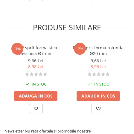
PRODUSE SIMILARE
Dui / sprit forma stea
Dui / sprit forma rotunda
-7%
-7%
deschisa Ø7 mm
Ø20 mm
9,66 Lei
9,66 Lei
8,98 Lei
8,98 Lei
IN STOC
IN STOC
ADAUGA IN COS
ADAUGA IN COS
Newsletter
Nu rata ofertele si promotiile noastre