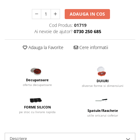
Dispozitive Cofetarie,
Patiserie,Pizza
ADAUGA IN COS
Mixere planetare
Cod Produs:
01719
Aparate copt tarte
Ai nevoie de ajutor?
0730 250 685
Aparate si Matrite/Chitare
Caramelizator
Adauga la Favorite
Cere informatii
Masina de Injectat Crema
Palnie/Utilaje Dozare
Pulverizatoare
Utilaje pentru Intins Aluat/fondant
Decupatoare
DUIURI
Matrice Patiserie
oferta decupatoare
diverse forme si dimensiuni
Forme Briose
Forme Metal
FORME SILICON
Forme Silicon
Spatule/Raschete
pe stoc cu livrare rapida
utile oricarui cofetar
Ustensile Decorare
Accesorii Posuri
Duiuri, Sprituri Decorare
Descriere