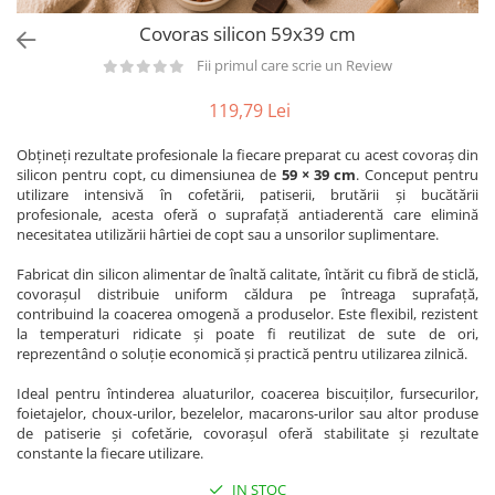
Utilaje taiere,prelucrare
Lopeti Scos Paine
Perii cuptor
Covoras silicon 59x39 cm
Cutter/razatoare mozarella
Manusi
Alte accesorii pizza
Cutter
Fii primul care scrie un Review
Tavi,Retine Pizza
Maturi si perii
Feliator
119,79 Lei
Genti pizza
Scafe
Masini tocat carne
Aparatura Bar
Blender termic/Toaster
Obțineți rezultate profesionale la fiecare preparat cu acest covoraș din
Stante, Cutere
silicon pentru copt, cu dimensiunea de
59 × 39 cm
. Conceput pentru
Storcatoare/ Dozatoare suc Fructe
Formator hamburger
utilizare intensivă în cofetării, patiserii, brutării și bucătării
Sifon Frisca
profesionale, acesta oferă o suprafață antiaderentă care elimină
Aparate de
Blender
necesitatea utilizării hârtiei de copt sau a unsorilor suplimentare.
vidat/Ambalaje/Role/Pungi
Mese Inox Cafea
Fabricat din silicon alimentar de înaltă calitate, întărit cu fibră de sticlă,
Gatit sub Vid
Aparatura Cafea
covorașul distribuie uniform căldura pe întreaga suprafață,
Bain marie, Incalzitoare diverse
contribuind la coacerea omogenă a produselor. Este flexibil, rezistent
Aparatura Inghetata
la temperaturi ridicate și poate fi reutilizat de sute de ori,
reprezentând o soluție economică și practică pentru utilizarea zilnică.
Decupatoare
Evenimente
Ideal pentru întinderea aluaturilor, coacerea biscuiților, fursecurilor,
foietajelor, choux-urilor, bezelelor, macarons-urilor sau altor produse
Figurine
de patiserie și cofetărie, covorașul oferă stabilitate și rezultate
Geometrice
constante la fiecare utilizare.
Sarbatori
IN STOC