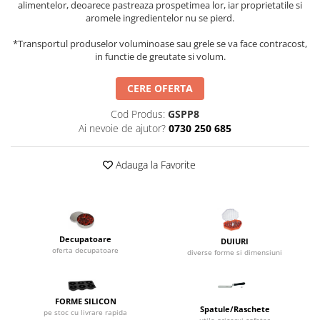
Utilaje taiere,prelucrare
alimentelor, deoarece pastreaza prospetimea lor, iar proprietatile si
Lopeti Scos Paine
Perii cuptor
aromele ingredientelor nu se pierd.
Cutter/razatoare mozarella
Manusi
Alte accesorii pizza
Cutter
*Transportul produselor voluminoase sau grele se va face contracost,
Tavi,Retine Pizza
Maturi si perii
in functie de greutate si volum.
Feliator
Genti pizza
Scafe
Masini tocat carne
CERE OFERTA
Aparatura Bar
Blender termic/Toaster
Stante, Cutere
Storcatoare/ Dozatoare suc Fructe
Cod Produs:
GSPP8
Formator hamburger
Ai nevoie de ajutor?
0730 250 685
Sifon Frisca
Aparate de
Blender
vidat/Ambalaje/Role/Pungi
Adauga la Favorite
Mese Inox Cafea
Gatit sub Vid
Aparatura Cafea
Bain marie, Incalzitoare diverse
Aparatura Inghetata
Decupatoare
Decupatoare
DUIURI
oferta decupatoare
Evenimente
diverse forme si dimensiuni
Figurine
Geometrice
FORME SILICON
Sarbatori
Spatule/Raschete
pe stoc cu livrare rapida