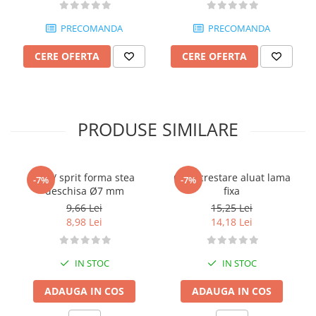
Posuri Decorare
Seturi Decorare
PRECOMANDA
PRECOMANDA
Ustensile, Accesorii Cofetarie,
CERE OFERTA
CERE OFERTA
Patiserie
Site, Gratare,Blaturi taiere
Termometru
Cani, Flacoane, Boluri, Vase
PRODUSE SIMILARE
Cutite, Raschete
Diverse Ustensile de Lucru
Merdenele, Role, Decupatoare
Dui / sprit forma stea
Cutit crestare aluat lama
-7%
-7%
deschisa Ø7 mm
fixa
Spatule, Teluri, Pensule
9,66 Lei
15,25 Lei
8,98 Lei
14,18 Lei
IN STOC
IN STOC
ADAUGA IN COS
ADAUGA IN COS