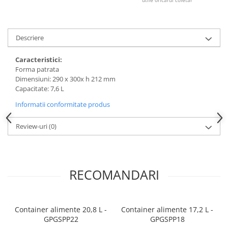
utile oricarui cofetar
Dispozitive Cofetarie,
Patiserie,Pizza
Mixere planetare
Descriere
Aparate copt tarte
Aparate si Matrite/Chitare
Caracteristici:
Forma patrata
Caramelizator
Dimensiuni: 290 x 300x h 212 mm
Masina de Injectat Crema
Capacitate: 7,6 L
Palnie/Utilaje Dozare
Informatii conformitate produs
Pulverizatoare
Utilaje pentru Intins Aluat/fondant
Review-uri
(0)
Matrice Patiserie
Forme Briose
Forme Metal
RECOMANDARI
Forme Silicon
Ustensile Decorare
Accesorii Posuri
Container alimente 20,8 L -
Container alimente 17,2 L -
GPGSPP22
GPGSPP18
Duiuri, Sprituri Decorare