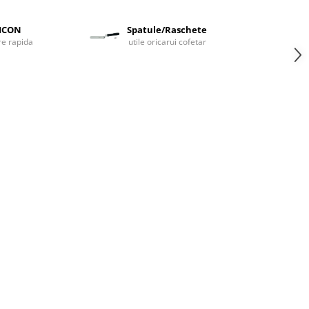
LICON
Spatule/Raschete
are rapida
utile oricarui cofetar