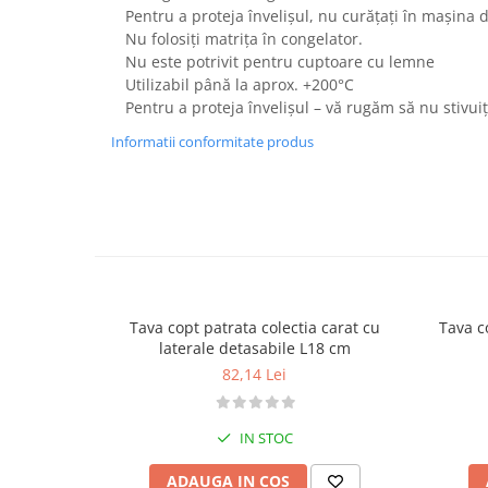
Pentru a proteja învelișul, nu curățați în mașina 
Nu folosiți matrița în congelator.
Nu este potrivit pentru cuptoare cu lemne
Utilizabil până la aprox. +200°C
Pentru a proteja învelișul – vă rugăm să nu stivuiț
Informatii conformitate produs
Tava copt patrata colectia carat cu
laterale detasabile L18 cm
82,14 Lei
IN STOC
ADAUGA IN COS