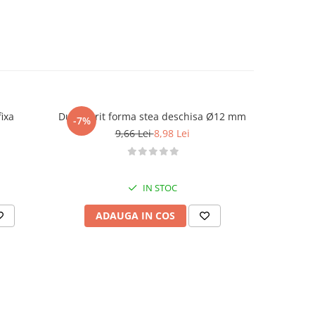
 lama fixa
Dui / sprit forma stea deschisa Ø12 mm
Dui /
-7%
-7%
9,66 Lei
8,98 Lei
IN STOC
ADAUGA IN COS
AD