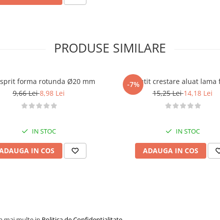
PRODUSE SIMILARE
 sprit forma rotunda Ø20 mm
Cutit crestare aluat
-7%
9,66 Lei
8,98 Lei
15,25 Lei
14,18 Lei
IN STOC
IN STOC
ADAUGA IN COS
ADAUGA IN COS
la mai multe in
Politica de Confidentialitate