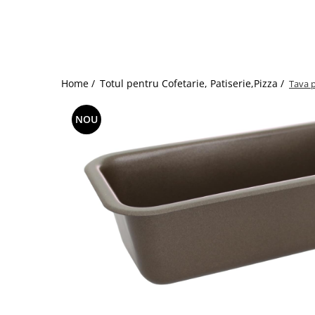
Dispozitive Cofetarie,
Patiserie,Pizza
Mixere planetare
Aparate copt tarte
Aparate si Matrite/Chitare
Home /
Totul pentru Cofetarie, Patiserie,Pizza /
Tava p
Caramelizator
Masina de Injectat Crema
NOU
Palnie/Utilaje Dozare
Pulverizatoare
Utilaje pentru Intins Aluat/fondant
Matrice Patiserie
Forme Briose
Forme Metal
Forme Silicon
Ustensile Decorare
Accesorii Posuri
Duiuri, Sprituri Decorare