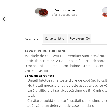
Posuri Decorare
Seturi Decorare
Decupatoare
Ustensile, Accesorii Cofetarie,
oferta decupatoare
Patiserie
Site, Gratare,Blaturi taiere
Termometru
Caracteristici
Review-uri
(0)
Cani, Flacoane, Boluri, Vase
Descriere
Cutite, Raschete
TAVA PENTRU TORT KING
Diverse Ustensile de Lucru
Matritele de copt WALTER Premium sunt prevăzute c
Merdenele, Role, Decupatoare
particule ceramice. Aluatul poate fi usor indepartat
Spatule, Teluri, Pensule
Dimensiuni:
lungime 25 cm, latime 10 cm, h 7 cm
Volum: 1.45 litri
Vă rugăm să rețineți:
Ungeți întotdeauna toate tăvile de copt (nu folosiți
Nu tratați mucegaiul cu obiecte ascuțite sau cu vâ
Lasă prăjitura să se răcească timp de 5-10 minute
tavă.
Curățare rapidă și ușoară: spălați pur și simplu cu
adăugând un detergent de vase standard.