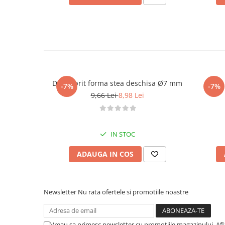
Dui / sprit forma stea deschisa Ø7 mm
Dui /
-7%
-7%
9,66 Lei
8,98 Lei
IN STOC
ADAUGA IN COS
Newsletter
Nu rata ofertele si promotiile noastre
Vreau sa primesc newsletter cu promotiile magazinului. Af