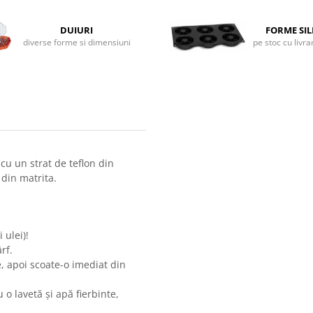
DUIURI
FORME SI
diverse forme si dimensiuni
pe stoc cu livr
u un strat de teflon din
 din matrita.
 ulei)!
rf.
, apoi scoate-o imediat din
 o lavetă și apă fierbinte,