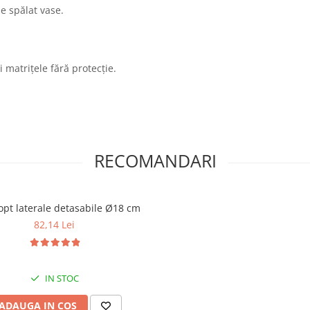
de spălat vase.
i matrițele fără protecție.
RECOMANDARI
Tava copt laterale detasabile Ø18 cm
82,14 Lei
IN STOC
ADAUGA IN COS