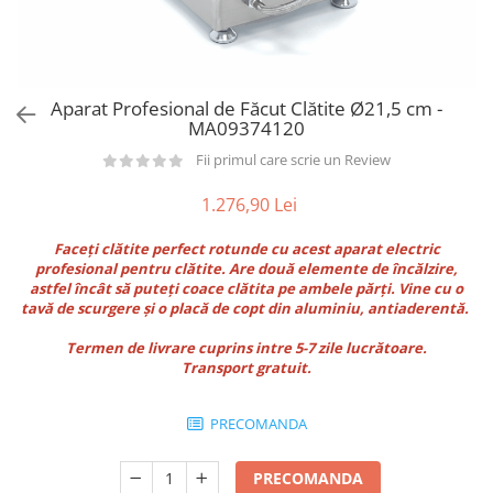
Utilaje taiere,prelucrare
Lopeti Scos Paine
Perii cuptor
Cutter/razatoare mozarella
Manusi
Alte accesorii pizza
Cutter
Tavi,Retine Pizza
Maturi si perii
Feliator
Aparat Profesional de Făcut Clătite Ø21,5 cm -
Genti pizza
Scafe
Masini tocat carne
MA09374120
Aparatura Bar
Blender termic/Toaster
Stante, Cutere
Fii primul care scrie un Review
Storcatoare/ Dozatoare suc Fructe
Formator hamburger
Sifon Frisca
1.276,90 Lei
Aparate de
Blender
vidat/Ambalaje/Role/Pungi
Faceți clătite perfect rotunde cu acest aparat electric
Mese Inox Cafea
profesional pentru clătite. Are două elemente de încălzire,
Gatit sub Vid
Aparatura Cafea
astfel încât să puteți coace clătita pe ambele părți. Vine cu o
Bain marie, Incalzitoare diverse
tavă de scurgere și o placă de copt din aluminiu, antiaderentă.
Aparatura Inghetata
Termen de livrare cuprins intre 5-7 zile lucrătoare.
Decupatoare
Transport gratuit.
Evenimente
Figurine
PRECOMANDA
Geometrice
Sarbatori
PRECOMANDA