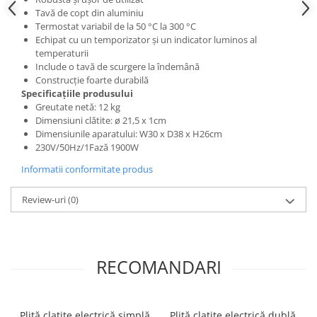
Posuri Decorare
Tavă de copt din aluminiu
Termostat variabil de la 50 °C la 300 °C
Seturi Decorare
Echipat cu un temporizator și un indicator luminos al
Ustensile, Accesorii Cofetarie,
temperaturii
Patiserie
Include o tavă de scurgere la îndemână
Construcție foarte durabilă
Site, Gratare,Blaturi taiere
Specificațiile produsului
Termometru
Greutate netă: 12 kg
Cani, Flacoane, Boluri, Vase
Dimensiuni clătite: ø 21,5 x 1cm
Dimensiunile aparatului: W30 x D38 x H26cm
Cutite, Raschete
230V/50Hz/1Fază 1900W
Diverse Ustensile de Lucru
Informatii conformitate produs
Merdenele, Role, Decupatoare
Spatule, Teluri, Pensule
Review-uri
(0)
RECOMANDARI
Plită clatite electrică simplă
Plită clatite electrică dublă