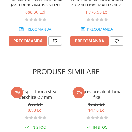
Ø400 mm - MA09374070
2 x Ø400 mm MA09374071
888,30 Lei
1.776,55 Lei
PRECOMANDA
PRECOMANDA
PRECOMANDA
PRECOMANDA
PRODUSE SIMILARE
Dui / sprit forma stea
Cutit crestare aluat lama
-7%
-7%
deschisa Ø7 mm
fixa
9,66 Lei
15,25 Lei
8,98 Lei
14,18 Lei
IN STOC
IN STOC