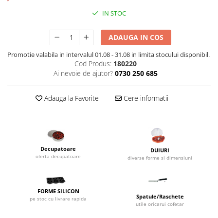
Dispozitive Cofetarie,
IN STOC
Patiserie,Pizza
Mixere planetare
ADAUGA IN COS
Aparate copt tarte
Promotie valabila in intervalul 01.08 - 31.08 in limita stocului disponibil.
Aparate si Matrite/Chitare
Cod Produs:
180220
Caramelizator
Ai nevoie de ajutor?
0730 250 685
Masina de Injectat Crema
Palnie/Utilaje Dozare
Adauga la Favorite
Cere informatii
Pulverizatoare
Utilaje pentru Intins Aluat/fondant
Matrice Patiserie
Forme Briose
Decupatoare
DUIURI
oferta decupatoare
diverse forme si dimensiuni
Forme Metal
Forme Silicon
Ustensile Decorare
FORME SILICON
Spatule/Raschete
pe stoc cu livrare rapida
Accesorii Posuri
utile oricarui cofetar
Duiuri, Sprituri Decorare