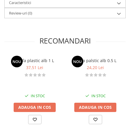
Caracteristici
Review-uri
(0)
RECOMANDARI
Scafa plastic alb 1 L
Scafa palstic alb 0.5 L
NOU
NOU
37,51 Lei
24,20 Lei
IN STOC
IN STOC
ADAUGA IN COS
ADAUGA IN COS