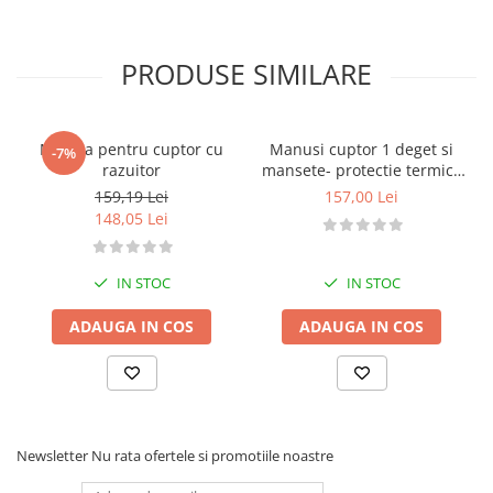
PRODUSE SIMILARE
Matura pentru cuptor cu
Manusi cuptor 1 deget si
-7%
razuitor
mansete- protectie termica
profesionala
159,19 Lei
157,00 Lei
148,05 Lei
IN STOC
IN STOC
ADAUGA IN COS
ADAUGA IN COS
Newsletter
Nu rata ofertele si promotiile noastre