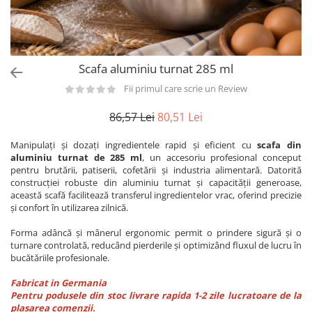
Utilaje taiere,prelucrare
Lopeti Scos Paine
Perii cuptor
Cutter/razatoare mozarella
Manusi
Alte accesorii pizza
Cutter
Tavi,Retine Pizza
Maturi si perii
Feliator
Scafa aluminiu turnat 285 ml
Genti pizza
Scafe
Masini tocat carne
Aparatura Bar
Fii primul care scrie un Review
Blender termic/Toaster
Stante, Cutere
Storcatoare/ Dozatoare suc Fructe
86,57 Lei
80,51 Lei
Formator hamburger
Sifon Frisca
Aparate de
Manipulați și dozați ingredientele rapid și eficient cu
scafa din
Blender
vidat/Ambalaje/Role/Pungi
aluminiu turnat de 285 ml
, un accesoriu profesional conceput
Mese Inox Cafea
pentru brutării, patiserii, cofetării și industria alimentară. Datorită
Gatit sub Vid
Aparatura Cafea
construcției robuste din aluminiu turnat și capacității generoase,
Bain marie, Incalzitoare diverse
această scafă facilitează transferul ingredientelor vrac, oferind precizie
Aparatura Inghetata
și confort în utilizarea zilnică.
Decupatoare
Forma adâncă și mânerul ergonomic permit o prindere sigură și o
turnare controlată, reducând pierderile și optimizând fluxul de lucru în
Evenimente
bucătăriile profesionale.
Figurine
Fabricat in Germania
Geometrice
Pentru podusele din stoc livrare rapida 1-2 zile lucratoare de la
Sarbatori
plasarea comenzii.