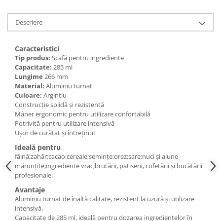
Posuri Decorare
Seturi Decorare
Descriere
Ustensile, Accesorii Cofetarie,
Patiserie
Caracteristici
Site, Gratare,Blaturi taiere
Tip produs:
Scafă pentru ingrediente
Capacitate:
285 ml
Termometru
Lungime
266 mm
Cani, Flacoane, Boluri, Vase
Material:
Aluminiu turnat
Culoare:
Argintiu
Cutite, Raschete
Construcție solidă și rezistentă
Diverse Ustensile de Lucru
Mâner ergonomic pentru utilizare confortabilă
Merdenele, Role, Decupatoare
Potrivită pentru utilizare intensivă
Ușor de curățat și întreținut
Spatule, Teluri, Pensule
Ideală pentru
făină;zahăr;cacao;cereale;semințe;orez;sare;nuci și alune
mărunțite;ingrediente vrac;brutării, patiserii, cofetării și bucătării
profesionale.
Avantaje
Aluminiu turnat de înaltă calitate, rezistent la uzură și utilizare
intensivă.
Capacitate de 285 ml, ideală pentru dozarea ingredientelor în