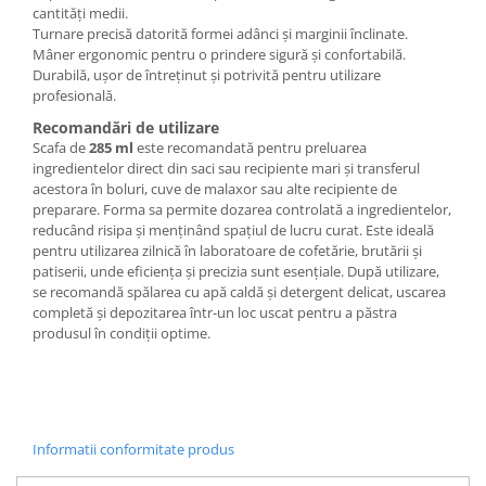
cantități medii.
Turnare precisă datorită formei adânci și marginii înclinate.
Mâner ergonomic pentru o prindere sigură și confortabilă.
Durabilă, ușor de întreținut și potrivită pentru utilizare
profesională.
Recomandări de utilizare
Scafa de
285 ml
este recomandată pentru preluarea
ingredientelor direct din saci sau recipiente mari și transferul
acestora în boluri, cuve de malaxor sau alte recipiente de
preparare. Forma sa permite dozarea controlată a ingredientelor,
reducând risipa și menținând spațiul de lucru curat. Este ideală
pentru utilizarea zilnică în laboratoare de cofetărie, brutării și
patiserii, unde eficiența și precizia sunt esențiale. După utilizare,
se recomandă spălarea cu apă caldă și detergent delicat, uscarea
completă și depozitarea într-un loc uscat pentru a păstra
produsul în condiții optime.
Informatii conformitate produs