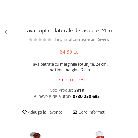
Utilaje taiere,prelucrare
Lopeti Scos Paine
Perii cuptor
Cutter/razatoare mozarella
Manusi
Alte accesorii pizza
Cutter
Tavi,Retine Pizza
Maturi si perii
Feliator
Tava copt cu laterale detasabile 24cm
Genti pizza
Scafe
Masini tocat carne
Aparatura Bar
Fii primul care scrie un Review
Blender termic/Toaster
Stante, Cutere
Storcatoare/ Dozatoare suc Fructe
84,39 Lei
Formator hamburger
Sifon Frisca
Aparate de
Tava patrata cu marginile rotunjite, 24 cm.
Blender
vidat/Ambalaje/Role/Pungi
Inaltime margine: 7 cm
Mese Inox Cafea
Gatit sub Vid
STOC EPUIZAT
Aparatura Cafea
Bain marie, Incalzitoare diverse
Cod Produs:
3318
Aparatura Inghetata
Ai nevoie de ajutor?
0730 250 685
Decupatoare
Evenimente
Adauga la Favorite
Cere informatii
Figurine
Geometrice
Sarbatori