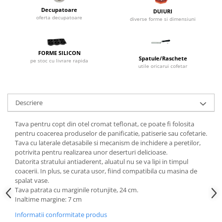
Dispozitive Cofetarie,
Decupatoare
DUIURI
Patiserie,Pizza
oferta decupatoare
diverse forme si dimensiuni
Mixere planetare
Aparate copt tarte
FORME SILICON
Aparate si Matrite/Chitare
Spatule/Raschete
pe stoc cu livrare rapida
utile oricarui cofetar
Caramelizator
Masina de Injectat Crema
Palnie/Utilaje Dozare
Descriere
Pulverizatoare
Utilaje pentru Intins Aluat/fondant
Tava pentru copt din otel cromat teflonat, ce poate fi folosita
pentru coacerea produselor de panificatie, patiserie sau cofetarie.
Matrice Patiserie
Tava cu laterale detasabile si mecanism de inchidere a peretilor,
Forme Briose
potrivita pentru realizarea unor deserturi delicioase.
Datorita stratului antiaderent, aluatul nu se va lipi in timpul
Forme Metal
coacerii. In plus, se curata usor, fiind compatibila cu masina de
Forme Silicon
spalat vase.
Ustensile Decorare
Tava patrata cu marginile rotunjite, 24 cm.
Inaltime margine: 7 cm
Accesorii Posuri
Informatii conformitate produs
Duiuri, Sprituri Decorare