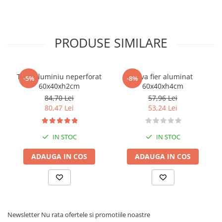
PRODUSE SIMILARE
Tava aluminiu neperforat
Tava fier aluminat
-5%
-8%
60x40xh2cm
60x40xh4cm
84,70 Lei
57,96 Lei
80,47 Lei
53,24 Lei
IN STOC
IN STOC
ADAUGA IN COS
ADAUGA IN COS
Newsletter
Nu rata ofertele si promotiile noastre