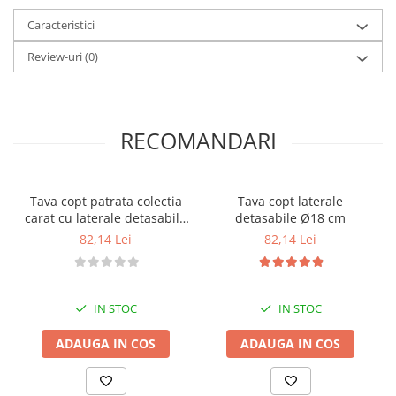
Posuri Decorare
Caracteristici
Seturi Decorare
Review-uri
(0)
Ustensile, Accesorii Cofetarie,
Patiserie
Site, Gratare,Blaturi taiere
Termometru
RECOMANDARI
Cani, Flacoane, Boluri, Vase
Cutite, Raschete
Diverse Ustensile de Lucru
Tava copt patrata colectia
Tava copt laterale
carat cu laterale detasabile
detasabile Ø18 cm
Merdenele, Role, Decupatoare
L18 cm
82,14 Lei
82,14 Lei
Spatule, Teluri, Pensule
IN STOC
IN STOC
ADAUGA IN COS
ADAUGA IN COS