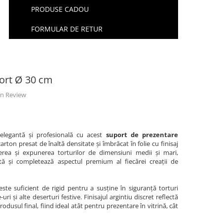
PRODUSE CADOU
FORMULAR DE RETUR
tort Ø 30 cm
 un Review
 elegantă și profesională cu acest
suport de prezentare
 carton presat de înaltă densitate și îmbrăcat în folie cu finisaj
erea și expunerea torturilor de dimensiuni medii și mari,
ntă și completează aspectul premium al fiecărei creații de
este suficient de rigid pentru a susține în siguranță torturi
i și alte deserturi festive. Finisajul argintiu discret reflectă
odusul final, fiind ideal atât pentru prezentare în vitrină, cât