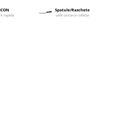
LICON
Spatule/Raschete
are rapida
utile oricarui cofetar