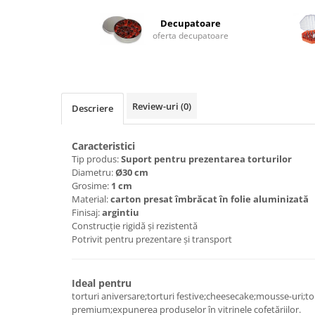
Decupatoare
oferta decupatoare
Review-uri
(0)
Descriere
Caracteristici
Tip produs:
Suport pentru prezentarea torturilor
Diametru:
Ø30 cm
Grosime:
1 cm
Material:
carton presat îmbrăcat în folie aluminizată
Finisaj:
argintiu
Construcție rigidă și rezistentă
Potrivit pentru prezentare și transport
Ideal pentru
torturi aniversare;torturi festive;cheesecake;mousse-uri;to
premium;expunerea produselor în vitrinele cofetăriilor.