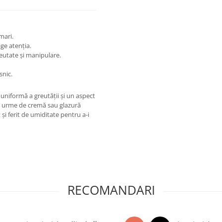
mari.
age atenția.
reutate și manipulare.
snic.
 uniformă a greutății și un aspect
le urme de cremă sau glazură
și ferit de umiditate pentru a-i
RECOMANDARI