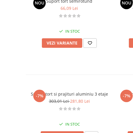
Suport tort semirotund
Suport
NOU
NOU
66,09 Lei
IN STOC
VEZI VARIANTE
Suport tort si prajituri aluminiu 3 etaje
Suport
-7%
-7%
303,01 Lei
281,80 Lei
IN STOC