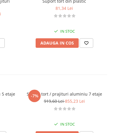
jituri
Suport tort din plastic
Suport 
-7%
81,34 Lei
71
i
IN STOC
ADAUGA IN COS
V
 5 etaje
Suport tort / prajituri aluminiu 7 etaje
Suport to
-7%
-7%
919,60 Lei
855,23 Lei
1
IN STOC