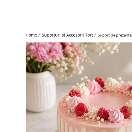
Dispozitive Cofetarie,
Patiserie,Pizza
Mixere planetare
Aparate copt tarte
Aparate si Matrite/Chitare
Home /
Suporturi si Accesorii Tort /
Suport de prezenta
Caramelizator
Masina de Injectat Crema
Palnie/Utilaje Dozare
Pulverizatoare
Utilaje pentru Intins Aluat/fondant
Matrice Patiserie
Forme Briose
Forme Metal
Forme Silicon
Ustensile Decorare
Accesorii Posuri
Duiuri, Sprituri Decorare