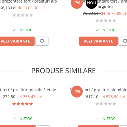
 prezentare tort / prajituri alb
Suport prezentare tort / pra
-7%
NOU
argintiu
68,13 Lei
de la 63,36 Lei
76,23 Lei
de la 70,89 Le
IN STOC
IN STOC
VEZI VARIANTE
VEZI VARIANTE
PRODUSE SIMILARE
 tort / prajituri plastic 5 etaje
Suport tort / prajituri aluminiu
-7%
272,50 Lei
253,43 Lei
617,10 Lei
573,90 Lei
IN STOC
IN STOC