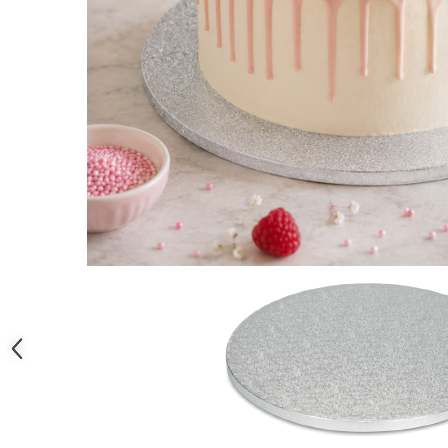
Posuri Decorare
Seturi Decorare
Ustensile, Accesorii Cofetarie,
Patiserie
Site, Gratare,Blaturi taiere
Termometru
Cani, Flacoane, Boluri, Vase
Cutite, Raschete
Diverse Ustensile de Lucru
Merdenele, Role, Decupatoare
Spatule, Teluri, Pensule