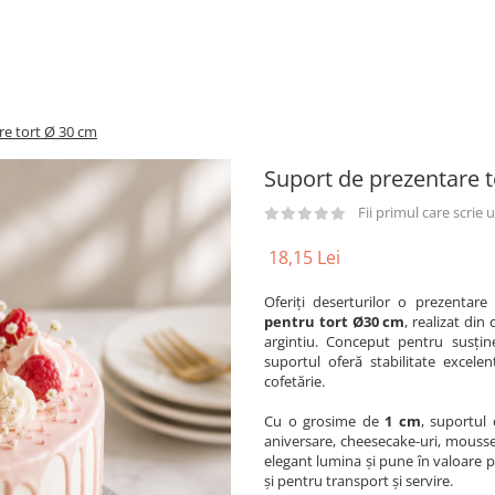
re tort Ø 30 cm
Suport de prezentare 
Fii primul care scrie
18,15 Lei
Oferiți deserturilor o prezentare
pentru tort Ø30 cm
, realizat din
argintiu. Conceput pentru susțin
suportul oferă stabilitate excele
cofetărie.
Cu o grosime de
1 cm
, suportul 
aniversare, cheesecake-uri, mousse-ur
elegant lumina și pune în valoare pr
și pentru transport și servire.