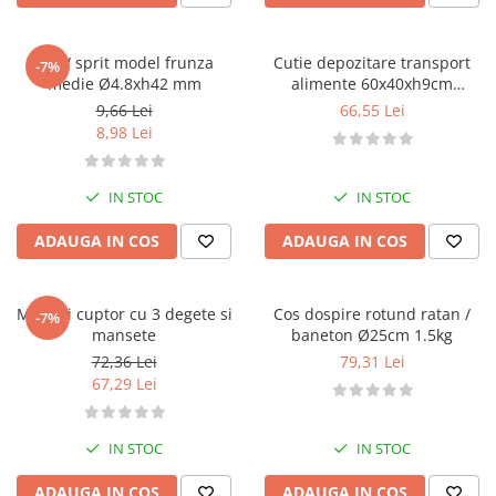
Dui / sprit model frunza
Cutie depozitare transport
-7%
medie Ø4.8xh42 mm
alimente 60x40xh9cm
capacitate 15 L
9,66 Lei
66,55 Lei
8,98 Lei
IN STOC
IN STOC
ADAUGA IN COS
ADAUGA IN COS
Manusi cuptor cu 3 degete si
Cos dospire rotund ratan /
-7%
mansete
baneton Ø25cm 1.5kg
72,36 Lei
79,31 Lei
67,29 Lei
IN STOC
IN STOC
ADAUGA IN COS
ADAUGA IN COS