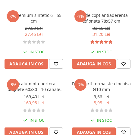
Pos premium sintetic 6 - 55
Folie de copt antiaderenta
-7%
-7%
cm
teflonata 78x57 cm
29,53 Lei
33,55 Lei
27,46 Lei
31,20 Lei
IN STOC
IN STOC
ADAUGA IN COS
ADAUGA IN COS
Tava aluminiu perforat
Dui / sprit forma stea inchisa
-5%
-7%
baghete 60x80 - 10 canale
Ø10 mm
transversale
169,40 Lei
9,66 Lei
160,93 Lei
8,98 Lei
IN STOC
IN STOC
ADAUGA IN COS
ADAUGA IN COS