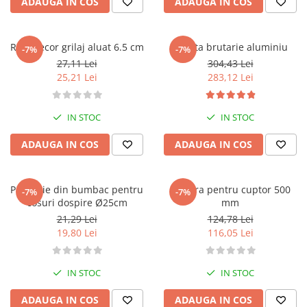
ADAUGA IN COS
ADAUGA IN COS
Rola decor grilaj aluat 6.5 cm
Lopata brutarie aluminiu
-7%
-7%
27,11 Lei
304,43 Lei
25,21 Lei
283,12 Lei
IN STOC
IN STOC
ADAUGA IN COS
ADAUGA IN COS
Protectie din bumbac pentru
Matura pentru cuptor 500
-7%
-7%
cosuri dospire Ø25cm
mm
21,29 Lei
124,78 Lei
19,80 Lei
116,05 Lei
IN STOC
IN STOC
ADAUGA IN COS
ADAUGA IN COS