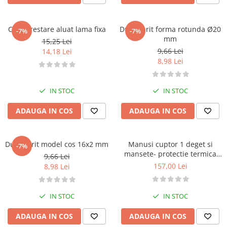
Dispozitive Cofetarie,
Patiserie,Pizza
Cutit crestare aluat lama fixa
Dui / sprit forma rotunda Ø20
-7%
-7%
Mixere planetare
mm
15,25 Lei
Aparate copt tarte
9,66 Lei
14,18 Lei
Aparate si Matrite/Chitare
8,98 Lei
Caramelizator
Masina de Injectat Crema
IN STOC
IN STOC
Palnie/Utilaje Dozare
Pulverizatoare
ADAUGA IN COS
ADAUGA IN COS
Utilaje pentru Intins Aluat/fondant
Matrice Patiserie
Dui / sprit model cos 16x2 mm
Manusi cuptor 1 deget si
-7%
Forme Briose
mansete- protectie termica
9,66 Lei
profesionala
Forme Metal
157,00 Lei
8,98 Lei
Forme Silicon
Ustensile Decorare
IN STOC
IN STOC
Accesorii Posuri
ADAUGA IN COS
ADAUGA IN COS
Duiuri, Sprituri Decorare