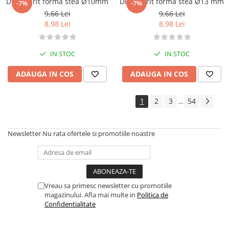
Dui / sprit forma stea Ø10mm
Dui / sprit forma stea Ø13 mm
-7%
-7%
9,66 Lei
9,66 Lei
8,98 Lei
8,98 Lei
IN STOC
IN STOC
ADAUGA IN COS
ADAUGA IN COS
1
2
3
54
...
Newsletter
Nu rata ofertele si promotiile noastre
Vreau sa primesc newsletter cu promotiile
magazinului. Afla mai multe in
Politica de
Confidentialitate