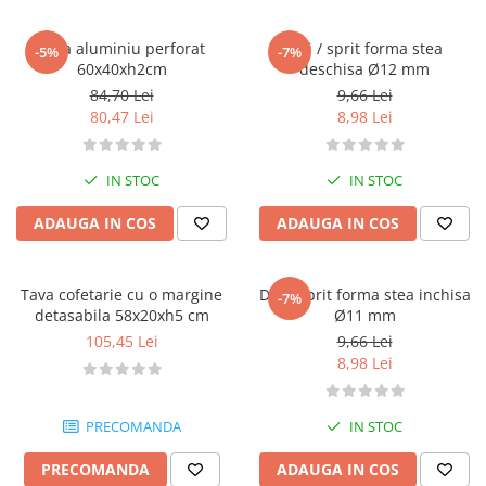
Posuri Decorare
Seturi Decorare
Tava aluminiu perforat
Dui / sprit forma stea
-5%
-7%
60x40xh2cm
deschisa Ø12 mm
Ustensile, Accesorii Cofetarie,
Patiserie
84,70 Lei
9,66 Lei
80,47 Lei
8,98 Lei
Site, Gratare,Blaturi taiere
Termometru
IN STOC
IN STOC
Cani, Flacoane, Boluri, Vase
Cutite, Raschete
ADAUGA IN COS
ADAUGA IN COS
Diverse Ustensile de Lucru
Merdenele, Role, Decupatoare
Tava cofetarie cu o margine
Dui / sprit forma stea inchisa
Spatule, Teluri, Pensule
-7%
detasabila 58x20xh5 cm
Ø11 mm
105,45 Lei
9,66 Lei
8,98 Lei
PRECOMANDA
IN STOC
PRECOMANDA
ADAUGA IN COS