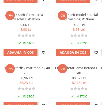
Dui / sprit forma stea
Dui / sprit model special
-7%
-7%
deschisa Ø18mm
garnishing Ø19mm
9,66 Lei
9,66 Lei
8,98 Lei
8,98 Lei
IN STOC
IN STOC
ADAUGA IN COS
ADAUGA IN COS
Pos masterflex marimea 3 - 40
Cutit cofetar lama neteda L 31
-7%
-7%
cm
cm
38,96 Lei
88,67 Lei
36,23 Lei
82,46 Lei
IN STOC
IN STOC