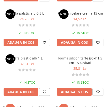
Scafa palstic alb 0.5 L
Paleta nivelare crema 15 cm
NOU
NOU
24,20 Lei
14,52 Lei
IN STOC
IN STOC
ADAUGA IN COS
ADAUGA IN COS
Scafa plastic alb 1 L
Forma silicon tarte Ø5xh1.5
NOU
cm 15 cavitati
37,51 Lei
35,81 Lei
IN STOC
IN STOC
ADAUGA IN COS
ADAUGA IN COS