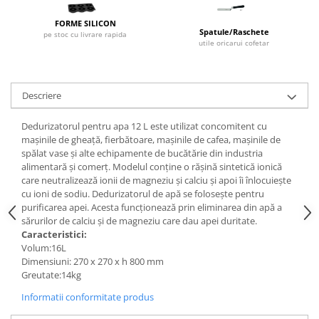
Dispozitive Cofetarie,
Patiserie,Pizza
FORME SILICON
Spatule/Raschete
pe stoc cu livrare rapida
Mixere planetare
utile oricarui cofetar
Aparate copt tarte
Aparate si Matrite/Chitare
Descriere
Caramelizator
Masina de Injectat Crema
Dedurizatorul pentru apa 12 L este utilizat concomitent cu
Palnie/Utilaje Dozare
mașinile de gheață, fierbătoare, mașinile de cafea, mașinile de
spălat vase și alte echipamente de bucătărie din industria
Pulverizatoare
alimentară și comerț. Modelul conține o rășină sintetică ionică
Utilaje pentru Intins Aluat/fondant
care neutralizează ionii de magneziu și calciu și apoi îi înlocuiește
Matrice Patiserie
cu ioni de sodiu. Dedurizatorul de apă se folosește pentru
purificarea apei. Acesta funcționează prin eliminarea din apă a
Forme Briose
sărurilor de calciu și de magneziu care dau apei duritate.
Forme Metal
Caracteristici:
Volum:16L
Forme Silicon
Dimensiuni: 270 x 270 x h 800 mm
Ustensile Decorare
Greutate:14kg
Accesorii Posuri
Informatii conformitate produs
Duiuri, Sprituri Decorare