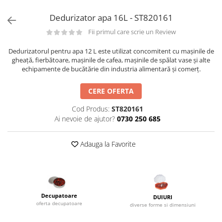
Utilaje taiere,prelucrare
Lopeti Scos Paine
Perii cuptor
Cutter/razatoare mozarella
Dedurizator apa 16L - ST820161
Manusi
Alte accesorii pizza
Cutter
Fii primul care scrie un Review
Tavi,Retine Pizza
Maturi si perii
Feliator
Genti pizza
Dedurizatorul pentru apa 12 L este utilizat concomitent cu mașinile de
Scafe
Masini tocat carne
gheață, fierbătoare, mașinile de cafea, mașinile de spălat vase și alte
Aparatura Bar
Blender termic/Toaster
echipamente de bucătărie din industria alimentară și comerț.
Stante, Cutere
Storcatoare/ Dozatoare suc Fructe
Formator hamburger
CERE OFERTA
Sifon Frisca
Aparate de
Blender
vidat/Ambalaje/Role/Pungi
Cod Produs:
ST820161
Mese Inox Cafea
Ai nevoie de ajutor?
0730 250 685
Gatit sub Vid
Aparatura Cafea
Bain marie, Incalzitoare diverse
Adauga la Favorite
Aparatura Inghetata
Decupatoare
Evenimente
Figurine
Decupatoare
DUIURI
Geometrice
oferta decupatoare
diverse forme si dimensiuni
Sarbatori