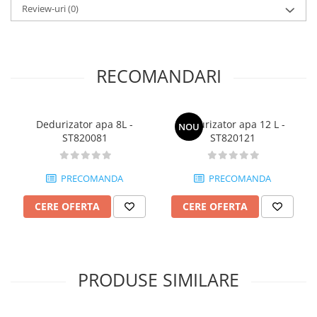
Review-uri
(0)
Posuri Decorare
Seturi Decorare
Ustensile, Accesorii Cofetarie,
Patiserie
RECOMANDARI
Site, Gratare,Blaturi taiere
Termometru
Cani, Flacoane, Boluri, Vase
Dedurizator apa 8L -
Dedurizator apa 12 L -
NOU
ST820081
ST820121
Cutite, Raschete
Diverse Ustensile de Lucru
Merdenele, Role, Decupatoare
PRECOMANDA
PRECOMANDA
Spatule, Teluri, Pensule
CERE OFERTA
CERE OFERTA
PRODUSE SIMILARE