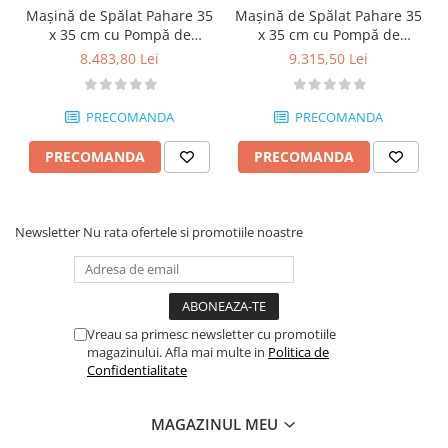
Mașină de Spălat Pahare 35
Mașină de Spălat Pahare 35
x 35 cm cu Pompă de
x 35 cm cu Pompă de
Clătire - MA09240000
Scurgere, Pompă de Clătire
8.483,80 Lei
9.315,50 Lei
și Pompă de detergent -
MA09240010
PRECOMANDA
PRECOMANDA
PRECOMANDA
PRECOMANDA
Newsletter
Nu rata ofertele si promotiile noastre
Vreau sa primesc newsletter cu promotiile
magazinului. Afla mai multe in
Politica de
Confidentialitate
MAGAZINUL MEU