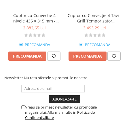
Cuptor cu Convectie 4
Cuptor cu Convecție 4 Tăvi -
nivele 435 × 315 mm -
Grill Temporizator
MA09300420
Încorporat - până la 300°C -
2.882,65 Lei
3.493,29 Lei
MA09300417
PRECOMANDA
PRECOMANDA
PRECOMANDA
PRECOMANDA
Newsletter
Nu rata ofertele si promotiile noastre
Vreau sa primesc newsletter cu promotiile
magazinului. Afla mai multe in
Politica de
Confidentialitate