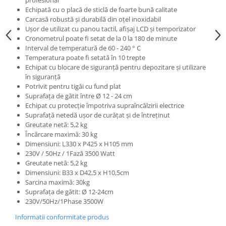
profesional
Posuri Decorare
Echipată cu o placă de sticlă de foarte bună calitate
Seturi Decorare
Carcasă robustă și durabilă din oțel inoxidabil
Ușor de utilizat cu panou tactil, afișaj LCD și temporizator
Ustensile, Accesorii Cofetarie,
Cronometrul poate fi setat de la 0 la 180 de minute
Patiserie
Interval de temperatură de 60 - 240 ° C
Site, Gratare,Blaturi taiere
Temperatura poate fi setată în 10 trepte
Echipat cu blocare de siguranță pentru depozitare și utilizare
Termometru
în siguranță
Cani, Flacoane, Boluri, Vase
Potrivit pentru tigăi cu fund plat
Cutite, Raschete
Suprafața de gătit între Ø 12 - 24 cm
Echipat cu protecție împotriva supraîncălzirii electrice
Diverse Ustensile de Lucru
Suprafață netedă ușor de curățat și de întreținut
Merdenele, Role, Decupatoare
Greutate netă: 5,2 kg
Încărcare maximă: 30 kg
Spatule, Teluri, Pensule
Dimensiuni: L330 x P425 x H105 mm
230V / 50Hz / 1Fază 3500 Watt
Greutate netă: 5,2 kg
Dimensiuni: B33 x D42,5 x H10,5cm
Sarcina maximă: 30kg
Suprafața de gătit: Ø 12-24cm
230V/50Hz/1Phase 3500W
Informatii conformitate produs