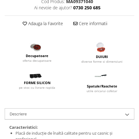
Cod Produs:
MA09371040
Dispozitive Cofetarie,
Ai nevoie de ajutor?
0730 250 685
Patiserie,Pizza
Mixere planetare
Adauga la Favorite
Cere informatii
Aparate copt tarte
Aparate si Matrite/Chitare
Caramelizator
Masina de Injectat Crema
Decupatoare
DUIURI
Palnie/Utilaje Dozare
oferta decupatoare
diverse forme si dimensiuni
Pulverizatoare
Utilaje pentru Intins Aluat/fondant
Matrice Patiserie
FORME SILICON
Spatule/Raschete
pe stoc cu livrare rapida
Forme Briose
utile oricarui cofetar
Forme Metal
Forme Silicon
Descriere
Ustensile Decorare
Accesorii Posuri
Caracteristici:
Placă de inducție de înaltă calitate pentru uz casnic și
Duiuri, Sprituri Decorare