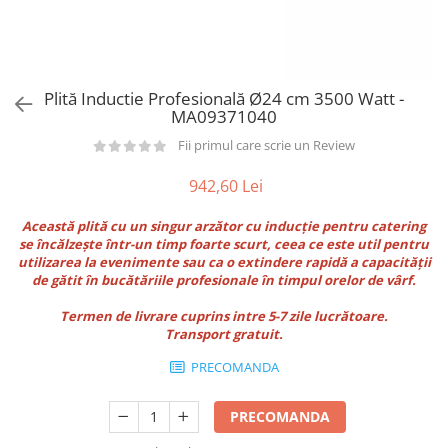
Utilaje taiere,prelucrare
Lopeti Scos Paine
Perii cuptor
Cutter/razatoare mozarella
Alte accesorii pizza
Manusi
Cutter
Tavi,Retine Pizza
Maturi si perii
Feliator
Genti pizza
Plită Inductie Profesională Ø24 cm 3500 Watt -
Scafe
Masini tocat carne
MA09371040
Aparatura Bar
Blender termic/Toaster
Stante, Cutere
Fii primul care scrie un Review
Storcatoare/ Dozatoare suc Fructe
Formator hamburger
Sifon Frisca
942,60 Lei
Aparate de
Blender
vidat/Ambalaje/Role/Pungi
Această plită cu un singur arzător cu inducție pentru catering
Mese Inox Cafea
se încălzește într-un timp foarte scurt, ceea ce este util pentru
Gatit sub Vid
Aparatura Cafea
utilizarea la evenimente sau ca o extindere rapidă a capacității
Bain marie, Incalzitoare diverse
de gătit în bucătăriile profesionale în timpul orelor de vârf.
Aparatura Inghetata
Termen de livrare cuprins intre 5-7 zile lucrătoare.
Decupatoare
Transport gratuit.
Evenimente
PRECOMANDA
Figurine
Geometrice
PRECOMANDA
Sarbatori