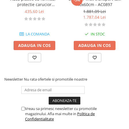
-5%
protectie carucior
40x60cm - AC0897
53x32.5cm - GN1/1 - 391954
435,60 Lei
1.881,09 Lei
1.787,04 Lei
LA COMANDA
IN STOC
ADAUGA IN COS
ADAUGA IN COS
Newsletter
Nu rata ofertele si promotiile noastre
Vreau sa primesc newsletter cu promotiile
magazinului. Afla mai multe in
Politica de
Confidentialitate