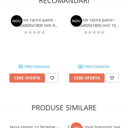
RECOMANDARI
Carucior racire paine -
Carucior racire paine -
NOU
NOU
1000x800x1800 mm 9
1000x800x1800 mm 10
rastele - Productie Pan
rastele - Productie Pan
Adami - 10002
Adami
PRECOMANDA
PRECOMANDA
CERE OFERTA
CERE OFERTA
PRODUSE SIMILARE
Husa plastic cu fermoar -
Carucior inox transport tavi