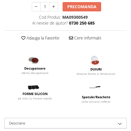
Dispozitive Cofetarie,
PRECOMANDA
Patiserie,Pizza
Cod Produs:
MA09300549
Mixere planetare
Ai nevoie de ajutor?
0730 250 685
Aparate copt tarte
Aparate si Matrite/Chitare
Adauga la Favorite
Cere informatii
Caramelizator
Masina de Injectat Crema
Palnie/Utilaje Dozare
Pulverizatoare
Decupatoare
DUIURI
Utilaje pentru Intins Aluat/fondant
oferta decupatoare
diverse forme si dimensiuni
Matrice Patiserie
Forme Briose
FORME SILICON
Forme Metal
Spatule/Raschete
pe stoc cu livrare rapida
utile oricarui cofetar
Forme Silicon
Ustensile Decorare
Accesorii Posuri
Descriere
Duiuri, Sprituri Decorare