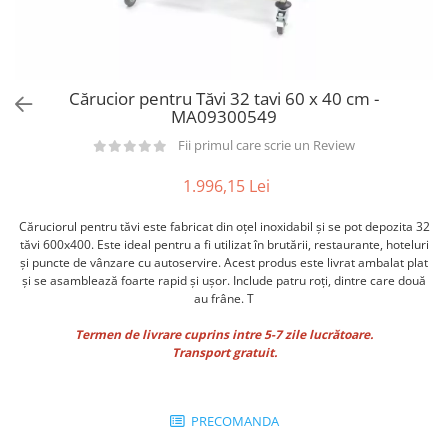
Utilaje taiere,prelucrare
Lopeti Scos Paine
Perii cuptor
Cutter/razatoare mozarella
Manusi
Alte accesorii pizza
Cutter
Tavi,Retine Pizza
Maturi si perii
Feliator
Cărucior pentru Tăvi 32 tavi 60 x 40 cm -
Genti pizza
Scafe
Masini tocat carne
MA09300549
Aparatura Bar
Blender termic/Toaster
Stante, Cutere
Fii primul care scrie un Review
Storcatoare/ Dozatoare suc Fructe
Formator hamburger
Sifon Frisca
1.996,15 Lei
Aparate de
Blender
vidat/Ambalaje/Role/Pungi
Căruciorul pentru tăvi este fabricat din oțel inoxidabil și se pot depozita 32
Mese Inox Cafea
tăvi 600x400. Este ideal pentru a fi utilizat în brutării, restaurante, hoteluri
Gatit sub Vid
Aparatura Cafea
și puncte de vânzare cu autoservire. Acest produs este livrat ambalat plat
Bain marie, Incalzitoare diverse
și se asamblează foarte rapid și ușor. Include patru roți, dintre care două
Aparatura Inghetata
au frâne. T
Decupatoare
Termen de livrare cuprins intre 5-7 zile lucrătoare.
Transport gratuit.
Evenimente
Figurine
Geometrice
PRECOMANDA
Sarbatori