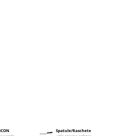
LICON
Spatule/Raschete
are rapida
utile oricarui cofetar