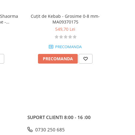
i Shaorma
Cuțit de Kebab - Grosime 0-8 mm-
Rotiso
ne -
MA09370175
Arză
549,70 Lei
PRECOMANDA
PRECOMANDA
P
SUPORT CLIENTI
8:00 - 16 :00
0730 250 685