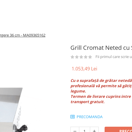
urgere 36 cm - MA09365162
Grill Cromat Neted cu
Fii primul care scrie
1.053,49 Lei
Cu o suprafață de grătar netedă 
profesională vă permite să gătiț
legume.
Termen de livrare cuprins intre 5
transport gratuit.
PRECOMANDA
PREC