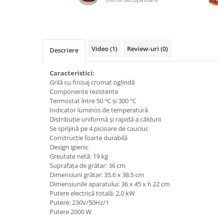
Video
(1)
Review-uri
(0)
Descriere
Caracteristici:
Grilă cu finisaj cromat oglindă
Componente rezistente
Termostat între 50 ºC și 300 ºC
Indicator luminos de temperatură
Distribuție uniformă și rapidă a căldurii
Se sprijină pe 4 picioare de cauciuc
Construcție foarte durabilă
Design igienic
Greutate netă: 19 kg
Suprafața de grătar: 36 cm
Dimensiuni grătar: 35.6 x 38.5 cm
Dimensiunile aparatului: 36 x 45 x h 22 cm
Putere electrică totală: 2,0 kW
Putere: 230V/50Hz/1
Putere 2000 W