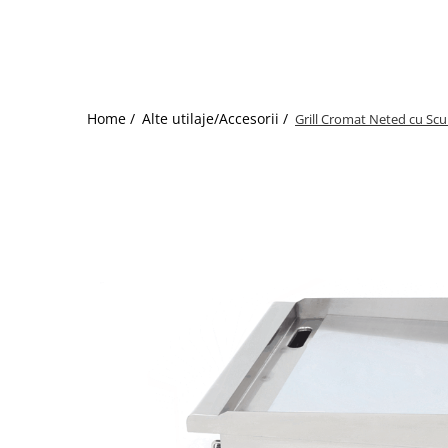
Storcatoare/ Dozatoare suc Fructe
Sifon Frisca
Blender
Mese Inox Cafea
Home /
Alte utilaje/Accesorii /
Grill Cromat Neted cu Sc
Aparatura Cafea
Aparatura Inghetata
Decupatoare
Evenimente
Figurine
Geometrice
Sarbatori
Dispozitive Cofetarie,
Patiserie,Pizza
Mixere planetare
Aparate copt tarte
Aparate si Matrite/Chitare
Caramelizator