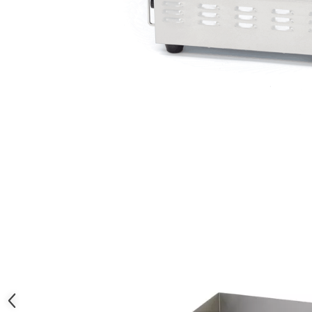
Masina de Injectat Crema
Palnie/Utilaje Dozare
Pulverizatoare
Utilaje pentru Intins Aluat/fondant
Matrice Patiserie
Forme Briose
Forme Metal
Forme Silicon
Ustensile Decorare
Accesorii Posuri
Duiuri, Sprituri Decorare
Posuri Decorare
Seturi Decorare
Ustensile, Accesorii Cofetarie,
Patiserie
Site, Gratare,Blaturi taiere