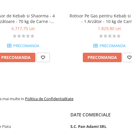
sor de Kebab si Shaorma - 4
Rotisor Pe Gas pentru Kebab s
zătoare - 70 kg de Carne -
- 1 Arzător - 10 kg de Car
MA09370215
MA09370200
6.717,75 Lei
1.829,80 Lei
PRECOMANDA
PRECOMANDA
PRECOMANDA
PRECOMANDA
la mai multe in
Politica de Confidentialitate
DATE COMERCIALE
 Plata
S.C. Pan Adami SRL