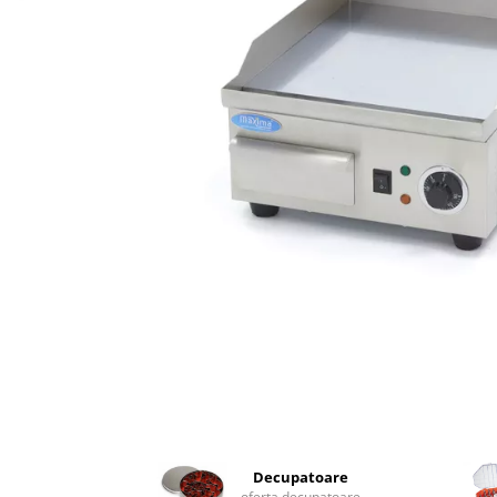
Termometru
Cani, Flacoane, Boluri, Vase
Cutite, Raschete
Diverse Ustensile de Lucru
Merdenele, Role, Decupatoare
Spatule, Teluri, Pensule
Decupatoare
oferta decupatoare