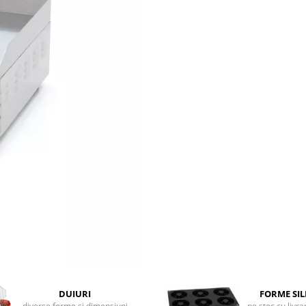
DUIURI
FORME SI
diverse forme si dimensiuni
pe stoc cu livr