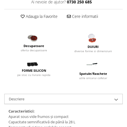
Ai nevoie de ajutor?
0730 250 685
Dispozitive Cofetarie,
Patiserie,Pizza
Adauga la Favorite
Cere informatii
Mixere planetare
Aparate copt tarte
Aparate si Matrite/Chitare
Caramelizator
Decupatoare
Masina de Injectat Crema
DUIURI
oferta decupatoare
diverse forme si dimensiuni
Palnie/Utilaje Dozare
Pulverizatoare
Utilaje pentru Intins Aluat/fondant
FORME SILICON
Spatule/Raschete
pe stoc cu livrare rapida
Matrice Patiserie
utile oricarui cofetar
Forme Briose
Forme Metal
Descriere
Forme Silicon
Ustensile Decorare
Caracteristici:
Accesorii Posuri
Aparat sous vide frumos și compact
Capacitate semnificativă de până la 28 L
Duiuri, Sprituri Decorare