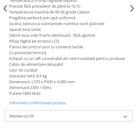
Temperatură și timp reglabile separat
Posuri Decorare
Precizie fără precedent de până la <0,1C
Temperatură maximă de 99 de grade Celsius
Seturi Decorare
Pregătire perfectă prin apă uniformă
Ustensile, Accesorii Cofetarie,
Gustul, textura și substanțele nutritive sunt păstrate
Patiserie
Aparat bine izolat
Gătire sous vide foarte silențioasă - fără zgomot
Site, Gratare,Blaturi taiere
Afișaj digital pe ecranul LCD
Termometru
Panou de control ușor cu comenzi tactile
Cani, Flacoane, Boluri, Vase
Cu protecție termică
Echipat cu un raft convenabil din oțel inoxidabil pentru produse
Cutite, Raschete
Cablu de alimentare detașabil
Diverse Ustensile de Lucru
Ușor de curățat
Merdenele, Role, Decupatoare
Greutate netă: 8,5 kg
Dimensiuni: L570 x P430 x H280 mm
Spatule, Teluri, Pensule
Alimentare:230V / 50Hz
Putere:1800 Watt
Informatii conformitate produs
Review-uri
(0)