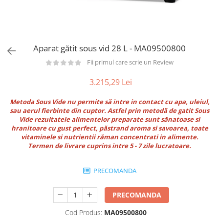
Utilaje taiere,prelucrare
Lopeti Scos Paine
Perii cuptor
Cutter/razatoare mozarella
Manusi
Alte accesorii pizza
Cutter
Tavi,Retine Pizza
Maturi si perii
Feliator
Aparat gătit sous vid 28 L - MA09500800
Genti pizza
Scafe
Masini tocat carne
Aparatura Bar
Fii primul care scrie un Review
Blender termic/Toaster
Stante, Cutere
Storcatoare/ Dozatoare suc Fructe
3.215,29 Lei
Formator hamburger
Sifon Frisca
Aparate de
Metoda Sous Vide nu permite să intre in contact cu apa, uleiul,
Blender
vidat/Ambalaje/Role/Pungi
sau aerul fierbinte din cuptor. Astfel prin metodă de gatit Sous
Mese Inox Cafea
Vide rezultatele alimentelor preparate sunt sănatoase si
Gatit sub Vid
Aparatura Cafea
hranitoare cu gust perfect, păstrand aroma si savoarea, toate
Bain marie, Incalzitoare diverse
vitaminele si nutrientii răman concentrati in alimente.
Aparatura Inghetata
Termen de livrare cuprins intre 5 - 7 zile lucratoare.
Decupatoare
PRECOMANDA
Evenimente
Figurine
PRECOMANDA
Geometrice
Sarbatori
Cod Produs:
MA09500800