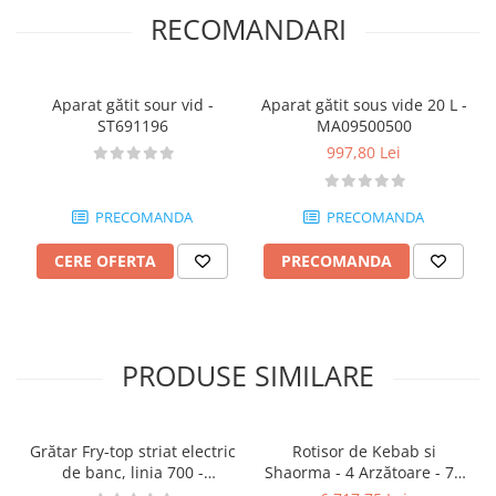
RECOMANDARI
Aparat gătit sour vid -
Aparat gătit sous vide 20 L -
ST691196
MA09500500
997,80 Lei
PRECOMANDA
PRECOMANDA
CERE OFERTA
PRECOMANDA
PRODUSE SIMILARE
Grătar Fry-top striat electric
Rotisor de Kebab si
de banc, linia 700 -
Shaorma - 4 Arzătoare - 70
ST9730200
kg de Carne - MA09370215