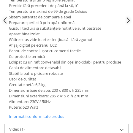
Temperatură și timp reglabile separat
Posuri Decorare
Precizie fără precedent de până la <0,1C
Seturi Decorare
Temperatură maximă de 99 de grade Celsius
Sistem patentat de pompare a apei
Ustensile, Accesorii Cofetarie,
Preparare perfectă prin apă uniformă
Patiserie
Gustul, textura și substanțele nutritive sunt păstrate
Site, Gratare,Blaturi taiere
Aparat bine izolat
Gătire sous vide foarte silențioasă - fără zgomot
Termometru
Afișaj digital pe ecranul LCD
Cani, Flacoane, Boluri, Vase
Panou de control ușor cu comenzi tactile
Cutite, Raschete
Cu protecție termică
Echipat cu un raft convenabil din oțel inoxidabil pentru produse
Diverse Ustensile de Lucru
Cablu de alimentare detașabil
Merdenele, Role, Decupatoare
Stabil la patru picioare robuste
Ușor de curățat
Spatule, Teluri, Pensule
Greutate netă: 6,3 kg
Dimensiuni baie de apă: 200 x 300 x h 235 mm
Dimensiuni exterioare: 285 x 415 x h 270 mm
Alimentare: 230V / 50Hz
Putere: 620 Watt
Informatii conformitate produs
Video
(1)