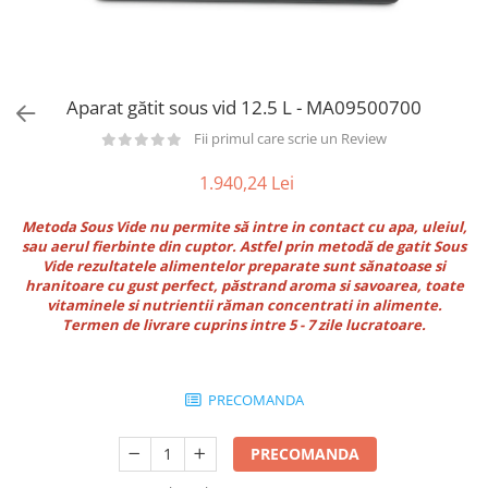
Utilaje taiere,prelucrare
Lopeti Scos Paine
Perii cuptor
Cutter/razatoare mozarella
Alte accesorii pizza
Manusi
Cutter
Tavi,Retine Pizza
Maturi si perii
Feliator
Genti pizza
Aparat gătit sous vid 12.5 L - MA09500700
Scafe
Masini tocat carne
Aparatura Bar
Fii primul care scrie un Review
Blender termic/Toaster
Stante, Cutere
Storcatoare/ Dozatoare suc Fructe
1.940,24 Lei
Formator hamburger
Sifon Frisca
Aparate de
Blender
Metoda Sous Vide nu permite să intre in contact cu apa, uleiul,
vidat/Ambalaje/Role/Pungi
sau aerul fierbinte din cuptor. Astfel prin metodă de gatit Sous
Mese Inox Cafea
Vide rezultatele alimentelor preparate sunt sănatoase si
Gatit sub Vid
Aparatura Cafea
hranitoare cu gust perfect, păstrand aroma si savoarea, toate
Bain marie, Incalzitoare diverse
vitaminele si nutrientii răman concentrati in alimente.
Aparatura Inghetata
Termen de livrare cuprins intre 5 - 7 zile lucratoare.
Decupatoare
Evenimente
PRECOMANDA
Figurine
Geometrice
PRECOMANDA
Sarbatori