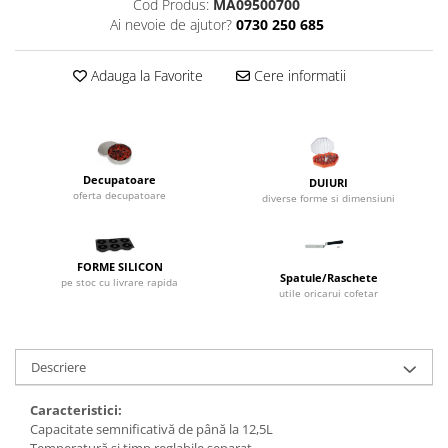
Cod Produs:
MA09500700
Dispozitive Cofetarie,
Ai nevoie de ajutor?
0730 250 685
Patiserie,Pizza
Mixere planetare
Adauga la Favorite
Cere informatii
Aparate copt tarte
Aparate si Matrite/Chitare
Caramelizator
Masina de Injectat Crema
Decupatoare
DUIURI
Palnie/Utilaje Dozare
oferta decupatoare
diverse forme si dimensiuni
Pulverizatoare
Utilaje pentru Intins Aluat/fondant
Matrice Patiserie
FORME SILICON
Spatule/Raschete
pe stoc cu livrare rapida
Forme Briose
utile oricarui cofetar
Forme Metal
Forme Silicon
Descriere
Ustensile Decorare
Accesorii Posuri
Caracteristici:
Capacitate semnificativă de până la 12,5L
Duiuri, Sprituri Decorare