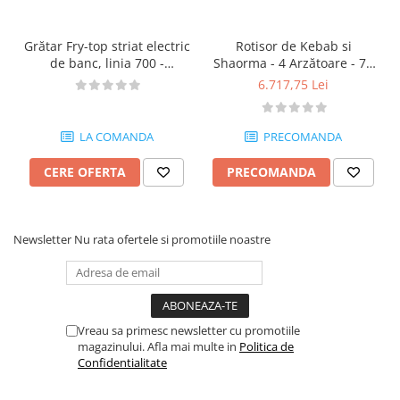
Grătar Fry-top striat electric
Rotisor de Kebab si
de banc, linia 700 -
Shaorma - 4 Arzătoare - 70
ST9730200
kg de Carne - MA09370215
6.717,75 Lei
LA COMANDA
PRECOMANDA
CERE OFERTA
PRECOMANDA
Newsletter
Nu rata ofertele si promotiile noastre
Vreau sa primesc newsletter cu promotiile
magazinului. Afla mai multe in
Politica de
Confidentialitate