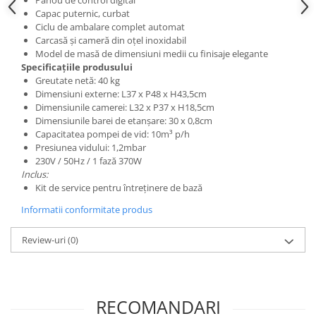
Panou de control digital
Posuri Decorare
Capac puternic, curbat
Ciclu de ambalare complet automat
Seturi Decorare
Carcasă și cameră din oțel inoxidabil
Ustensile, Accesorii Cofetarie,
Model de masă de dimensiuni medii cu finisaje elegante
Patiserie
Specificațiile produsului
Greutate netă: 40 kg
Site, Gratare,Blaturi taiere
Dimensiuni externe: L37 x P48 x H43,5cm
Termometru
Dimensiunile camerei: L32 x P37 x H18,5cm
Cani, Flacoane, Boluri, Vase
Dimensiunile barei de etanșare: 30 x 0,8cm
Capacitatea pompei de vid: 10m³ p/h
Cutite, Raschete
Presiunea vidului: 1,2mbar
Diverse Ustensile de Lucru
230V / 50Hz / 1 fază 370W
Merdenele, Role, Decupatoare
Inclus:
Kit de service pentru întreținere de bază
Spatule, Teluri, Pensule
Informatii conformitate produs
Review-uri
(0)
RECOMANDARI