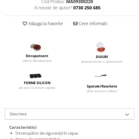
Cod Produs:
MA09300220
Dispozitive Cofetarie,
Ai nevoie de ajutor?
0730 250 685
Patiserie,Pizza
Mixere planetare
Adauga la Favorite
Cere informatii
Aparate copt tarte
Aparate si Matrite/Chitare
Caramelizator
Masina de Injectat Crema
Decupatoare
DUIURI
Palnie/Utilaje Dozare
oferta decupatoare
diverse forme si dimensiuni
Pulverizatoare
Utilaje pentru Intins Aluat/fondant
FORME SILICON
Matrice Patiserie
Spatule/Raschete
pe stoc cu livrare rapida
utile oricarui cofetar
Forme Briose
Forme Metal
Forme Silicon
Descriere
Ustensile Decorare
Accesorii Posuri
Caracteristici
Întrerupător de siguranță în capac
Duiuri, Sprituri Decorare