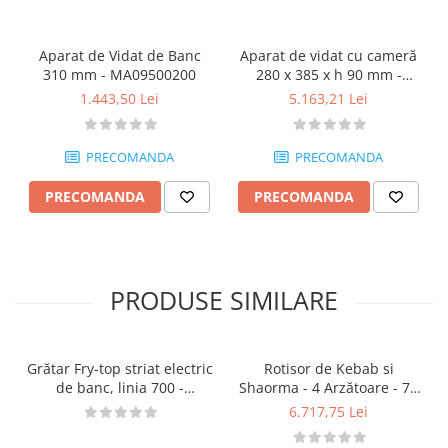
Aparat de Vidat de Banc
Aparat de vidat cu cameră
310 mm - MA09500200
280 x 385 x h 90 mm -
MA09300216
1.443,50 Lei
5.163,21 Lei
PRECOMANDA
PRECOMANDA
PRECOMANDA
PRECOMANDA
PRODUSE SIMILARE
Grătar Fry-top striat electric
Rotisor de Kebab si
de banc, linia 700 -
Shaorma - 4 Arzătoare - 70
ST9730200
kg de Carne - MA09370215
6.717,75 Lei